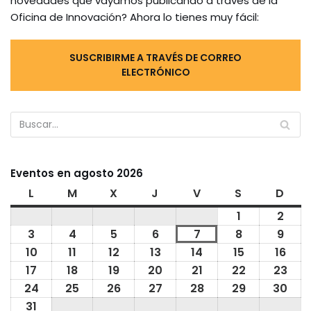
novedades que vayamos publicando a través de la
Oficina de Innovación? Ahora lo tienes muy fácil:
SUSCRIBIRME A TRAVÉS DE CORREO
ELECTRÓNICO
Eventos en agosto 2026
L
M
X
J
V
S
D
1
2
3
4
5
6
7
8
9
10
11
12
13
14
15
16
17
18
19
20
21
22
23
24
25
26
27
28
29
30
31